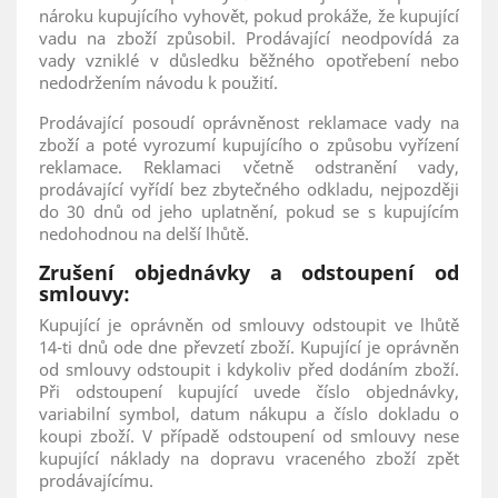
nároku kupujícího vyhovět, pokud prokáže, že kupující
vadu na zboží způsobil. Prodávající neodpovídá za
vady vzniklé v důsledku běžného opotřebení nebo
nedodržením návodu k použití.
Prodávající posoudí oprávněnost reklamace vady na
zboží a poté vyrozumí kupujícího o způsobu vyřízení
reklamace. Reklamaci včetně odstranění vady,
prodávající vyřídí bez zbytečného odkladu, nejpozději
do 30 dnů od jeho uplatnění, pokud se s kupujícím
nedohodnou na delší lhůtě.
Zrušení objednávky a odstoupení od
smlouvy:
Kupující je oprávněn od smlouvy odstoupit ve lhůtě
14-ti dnů ode dne převzetí zboží. Kupující je oprávněn
od smlouvy odstoupit i kdykoliv před dodáním zboží.
Při odstoupení kupující uvede číslo objednávky,
variabilní symbol, datum nákupu a číslo dokladu o
koupi zboží. V případě odstoupení od smlouvy nese
kupující náklady na dopravu vraceného zboží zpět
prodávajícímu.