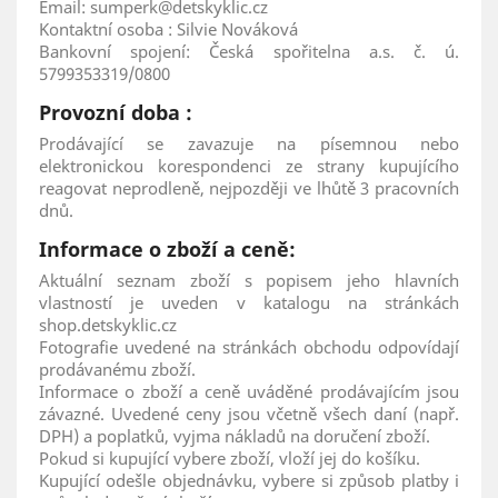
Email: sumperk@detskyklic.cz
Kontaktní osoba : Silvie Nováková
Bankovní spojení: Česká spořitelna a.s. č. ú.
5799353319/0800
Provozní doba :
Prodávající se zavazuje na písemnou nebo
elektronickou korespondenci ze strany kupujícího
reagovat neprodleně, nejpozději ve lhůtě 3 pracovních
dnů.
Informace o zboží a ceně:
Aktuální seznam zboží s popisem jeho hlavních
vlastností je uveden v katalogu na stránkách
shop.detskyklic.cz
Fotografie uvedené na stránkách obchodu odpovídají
prodávanému zboží.
Informace o zboží a ceně uváděné prodávajícím jsou
závazné. Uvedené ceny jsou včetně všech daní (např.
DPH) a poplatků, vyjma nákladů na doručení zboží.
Pokud si kupující vybere zboží, vloží jej do košíku.
Kupující odešle objednávku, vybere si způsob platby i