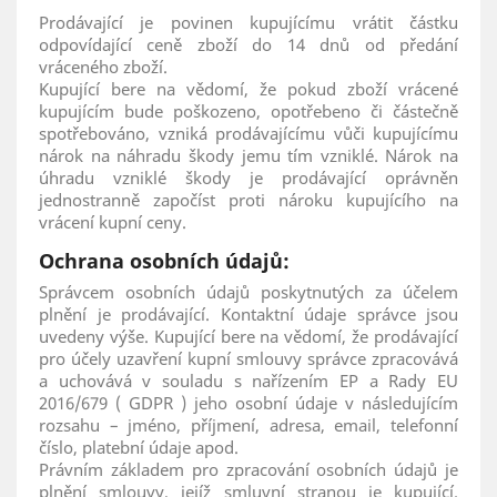
Prodávající je povinen kupujícímu vrátit částku
odpovídající ceně zboží do 14 dnů od předání
vráceného zboží.
Kupující bere na vědomí, že pokud zboží vrácené
kupujícím bude poškozeno, opotřebeno či částečně
spotřebováno, vzniká prodávajícímu vůči kupujícímu
nárok na náhradu škody jemu tím vzniklé. Nárok na
úhradu vzniklé škody je prodávající oprávněn
jednostranně započíst proti nároku kupujícího na
vrácení kupní ceny.
Ochrana osobních údajů:
Správcem osobních údajů poskytnutých za účelem
plnění je prodávající. Kontaktní údaje správce jsou
uvedeny výše. Kupující bere na vědomí, že prodávající
pro účely uzavření kupní smlouvy správce zpracovává
a uchovává v souladu s nařízením EP a Rady EU
2016/679 ( GDPR ) jeho osobní údaje v následujícím
rozsahu – jméno, příjmení, adresa, email, telefonní
číslo, platební údaje apod.
Právním základem pro zpracování osobních údajů je
plnění smlouvy, jejíž smluvní stranou je kupující.