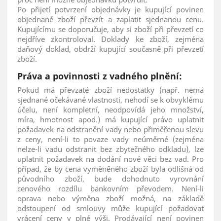
Po přijetí potvrzení objednávky je kupující povinen
objednané zboží převzít a zaplatit sjednanou cenu.
Kupujícímu se doporučuje, aby si zboží při převzetí co
nejdříve zkontroloval. Doklady ke zboží, zejména
daňový doklad, obdrží kupující současně při převzetí
zboží.
Práva a povinnosti z vadného plnění:
Pokud má převzaté zboží nedostatky (např. nemá
sjednané očekávané vlastnosti, nehodí se k obvyklému
účelu, není kompletní, neodpovídá jeho množství,
míra, hmotnost apod.) má kupující právo uplatnit
požadavek na odstranění vady nebo přiměřenou slevu
z ceny, není-li to povaze vady neúměrné (zejména
nelze-li vadu odstranit bez zbytečného odkladu), lze
uplatnit požadavek na dodání nové věci bez vad. Pro
případ, že by cena vyměněného zboží byla odlišná od
původního zboží, bude dohodnuto vyrovnání
cenového rozdílu bankovním převodem. Není-li
oprava nebo výměna zboží možná, na základě
odstoupení od smlouvy může kupující požadovat
vrácení ceny v plné výši. Prodávající není povinen