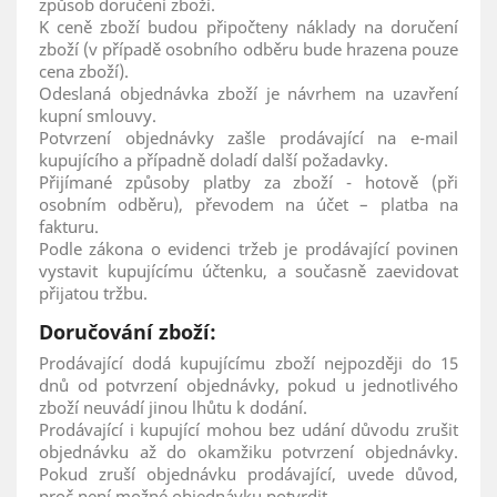
způsob doručení zboží.
K ceně zboží budou připočteny náklady na doručení
zboží (v případě osobního odběru bude hrazena pouze
cena zboží).
Odeslaná objednávka zboží je návrhem na uzavření
kupní smlouvy.
Potvrzení objednávky zašle prodávající na e-mail
kupujícího a případně doladí další požadavky.
Přijímané způsoby platby za zboží - hotově (při
osobním odběru), převodem na účet – platba na
fakturu.
Podle zákona o evidenci tržeb je prodávající povinen
vystavit kupujícímu účtenku, a současně zaevidovat
přijatou tržbu.
Doručování zboží:
Prodávající dodá kupujícímu zboží nejpozději do 15
dnů od potvrzení objednávky, pokud u jednotlivého
zboží neuvádí jinou lhůtu k dodání.
Prodávající i kupující mohou bez udání důvodu zrušit
objednávku až do okamžiku potvrzení objednávky.
Pokud zruší objednávku prodávající, uvede důvod,
proč není možné objednávku potvrdit.