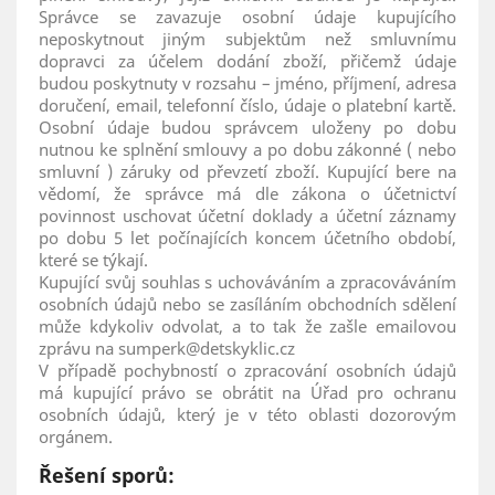
Správce se zavazuje osobní údaje kupujícího
neposkytnout jiným subjektům než smluvnímu
dopravci za účelem dodání zboží, přičemž údaje
budou poskytnuty v rozsahu – jméno, příjmení, adresa
doručení, email, telefonní číslo, údaje o platební kartě.
Osobní údaje budou správcem uloženy po dobu
nutnou ke splnění smlouvy a po dobu zákonné ( nebo
smluvní ) záruky od převzetí zboží. Kupující bere na
vědomí, že správce má dle zákona o účetnictví
povinnost uschovat účetní doklady a účetní záznamy
po dobu 5 let počínajících koncem účetního období,
které se týkají.
Kupující svůj souhlas s uchováváním a zpracováváním
osobních údajů nebo se zasíláním obchodních sdělení
může kdykoliv odvolat, a to tak že zašle emailovou
zprávu na sumperk@detskyklic.cz
V případě pochybností o zpracování osobních údajů
má kupující právo se obrátit na Úřad pro ochranu
osobních údajů, který je v této oblasti dozorovým
orgánem.
Řešení sporů: