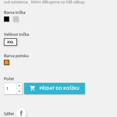
své existence. Velmi děkujeme za Váš nákup.
Barva trička
Světle
Černá
šedá
Velikost trička
XXL
Barva potisku
Oranžová
Počet

PŘIDAT DO KOŠÍKU
Sdílet