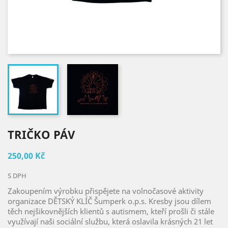
TRIČKO PÁV
250,00 Kč
S DPH
Zakoupením výrobku přispějete na volnočasové aktivity
organizace DĚTSKÝ KLÍČ Šumperk o.p.s. Kresby jsou dílem
těch nejšikovnějších klientů s autismem, kteří prošli či stále
využívají naši sociální službu, která oslavila krásných 21 let