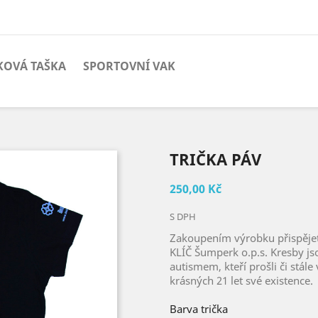
KOVÁ TAŠKA
SPORTOVNÍ VAK
TRIČKA PÁV
250,00 Kč
S DPH
Zakoupením výrobku přispějet
KLÍČ Šumperk o.p.s. Kresby jso
autismem, kteří prošli či stále 
krásných 21 let své existence
Barva trička