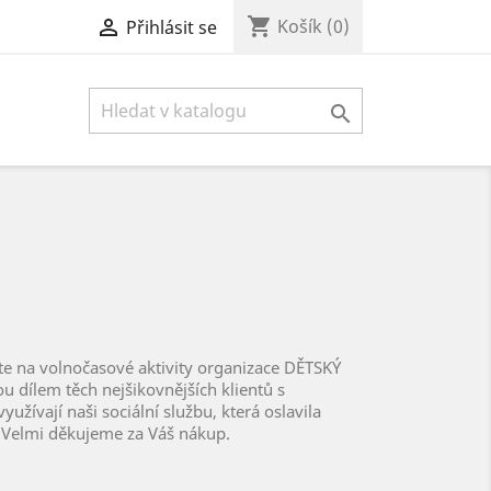
shopping_cart

Košík
(0)
Přihlásit se

e na volnočasové aktivity organizace DĚTSKÝ
u dílem těch nejšikovnějších klientů s
využívají naši sociální službu, která oslavila
. Velmi děkujeme za Váš nákup.