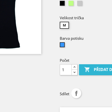
Limetková
Světle
Černá
šedá
Velikost trička
M
Barva potisku
Světle
modrá
Počet

PŘIDAT 
Sdílet